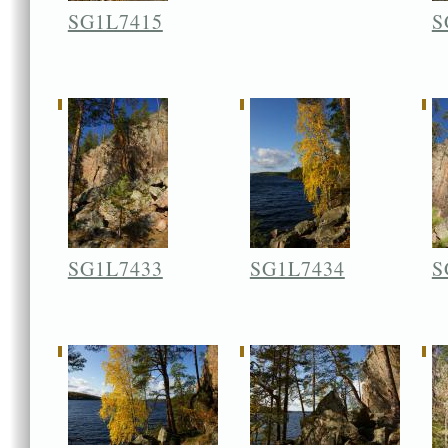
SG1L7415
S
SG1L7433
SG1L7434
S