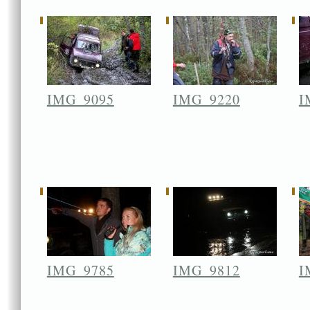
IMG_9095
IMG_9220
I
IMG_9785
IMG_9812
I