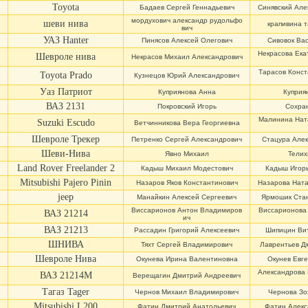
Toyota
Бадаев Сергей Геннадьевич
Синявский Але
мордухович александр рудольфо
шеви нива
крапивина т
вич
УАЗ Hanter
Пинясов Алексей Олегович
Сивовок Ва
Некрасова Ека
Шевроле нива
Некрасов Михаил Александрович
Тарасов Конст
Toyota Prado
Кузнецов Юрий Александрович
Уаз Патриот
Куприянова Анна
Куприя
ВАЗ 2131
Покровский Игорь
Сохра
Малинина Нат
Suzuki Escudo
Ветчинникова Вера Георгиевна
Шевроле Трекер
Петренко Сергей Александрович
Стацура Алек
Шеви-Нива
Явно Михаил
Телих
Land Rover Freelander 2
Кадыш Михаил Модестович
Кадыш Игорь
Mitsubishi Pajero Pinin
Назаров Яков Константинович
Назарова Ната
jeep
Манайкин Алексей Сергеевич
Ярмошик Стан
Виссарионов Антон Владимиров
Виссарионова
ВАЗ 21214
ич
ВАЗ 21213
Рассадин Григорий Алексеевич
Шипицин Ви
ШНИВА
Тяхт Сергей Владимирович
Лаврентьев Д
Шевроле Нива
Окунева Ирина Валентиновна
Окунев Евг
Александрова
ВАЗ 21214М
Верещагин Дмитрий Андреевич
Тагаз Tager
Чернов Михаил Владимирович
Чернова Зо
Mitsubishi L200
Фатин Дмитрий Анатольевич
Фатин Алекс