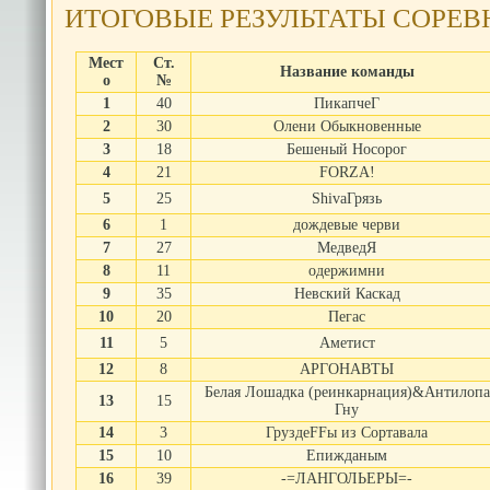
ИТОГОВЫЕ РЕЗУЛЬТАТЫ СОРЕ
Мест
Ст.
Название команды
о
№
1
40
ПикапчеГ
2
30
Олени Обыкновенные
3
18
Бешеный Носорог
4
21
FORZA!
5
25
ShivaГрязь
6
1
дождевые черви
7
27
МедведЯ
8
11
одержимни
9
35
Невский Каскад
10
20
Пегас
11
5
Аметист
12
8
АРГОНАВТЫ
Белая Лошадка (реинкарнация)&Антилопа
13
15
Гну
14
3
ГруздеFFы из Сортавала
15
10
Епижданым
16
39
-=ЛАНГОЛЬЕРЫ=-