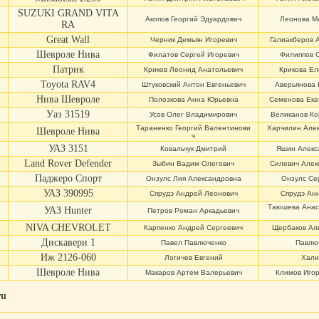
SUZUKI GRAND VITA
Акопов Георгий Эдуардович
Леонова М
RA
Great Wall
Черник Демьян Игоревич
Галиакберов 
Шевроле Нива
Филатов Сергей Игоревич
Филиппов 
Патрик
Криков Леонид Анатольевич
Крикова Ел
Toyota RAV4
Штуковский Антон Евгеньевич
Аверьянова 
Нива Шевроле
Полозкова Анна Юрьевна
Семенова Ека
Уаз 31519
Усов Олег Владимирович
Великанов Ко
Тараненко Георгий Валентинови
Харчилин Але
Шевроле Нива
ч
УАЗ 3151
Ковальчук Дмитрий
Яшин Алекс
Land Rover Defender
Зыбин Вадим Олегович
Силевич Алек
Паджеро Спорт
Онзулс Лия Александровна
Онзулс Се
УАЗ 390995
Спрудэ Андрей Леонович
Спрудэ Ан
Таюшева Анас
УАЗ Hunter
Петров Роман Аркадьевич
NIVA CHEVROLET
Карпенко Андрей Сергеевич
Щербаков Ал
Дискавери 1
Павел Павлюченко
Павлю
Иж 2126-060
Логичев Евгений
Хали
Шевроле Нива
Макаров Артем Валерьевич
Климов Игор
ru