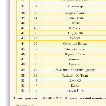
37
31
Vitara-завр
38
17
Быстрые-Ёжики
39
14
Конь-Огонь
40
52
Синева
41
45
R.A.V.V.
41
50
ТЫДЫЩЬ
43
23
Русичи
44
19
Северные Волки
45
37
Stomotorov.ru
46
7
Вадим + Саша
47
33
Чайники
48
53
Хрюша 2
49
42
Романтики с большой дороги
50
16
Taekwon-Do Team
51
44
ЕЖиКО
52
47
Ежик
53
48
Ганс и Гнус
Сгенерировано:
19.05.2012 21:24:30
www.parketnik-country.