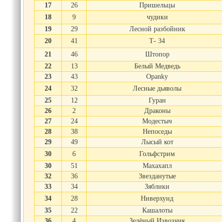
17
26
Пришельцы
18
9
чудики
19
29
Лесной разбойник
20
41
Т- 34
21
46
Штопор
22
13
Белый Медведь
23
43
Opanky
24
32
Лесные дьяволы
25
12
Гуран
26
2
Драконы
27
24
Модестыч
28
38
Непоседы
29
49
Лысый кот
30
6
Гольфстрим
30
51
Махахапл
32
36
Звезданутые
33
34
Зяблики
34
28
Ниверхунд
35
22
Кашалоты
36
4
Зелёный Извозчик