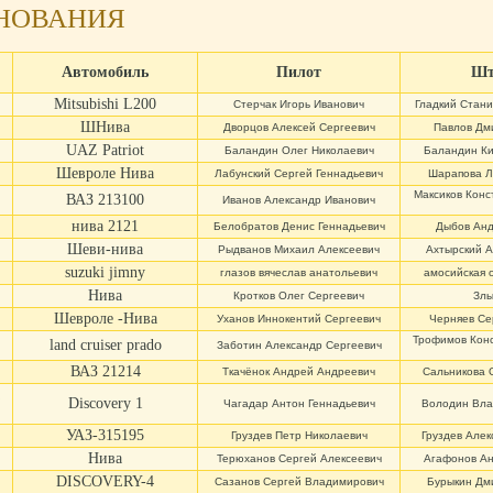
ВНОВАНИЯ
Автомобиль
Пилот
Шт
Mitsubishi L200
Стерчак Игорь Иванович
Гладкий Стани
ШНива
Дворцов Алексей Сергеевич
Павлов Дм
UAZ Patriot
Баландин Олег Николаевич
Баландин Ки
Шевроле Нива
Лабунский Сергей Геннадьевич
Шарапова Л
Максиков Конс
ВАЗ 213100
Иванов Александр Иванович
нива 2121
Белобратов Денис Геннадьевич
Дыбов Анд
Шеви-нива
Рыдванов Михаил Алексеевич
Ахтырский А
suzuki jimny
глазов вячеслав анатольевич
амосийская 
Нива
Кротков Олег Сергеевич
Злы
Шевроле -Нива
Уханов Иннокентий Сергеевич
Черняев Се
Трофимов Кон
land cruiser prado
Заботин Александр Сергеевич
ВАЗ 21214
Ткачёнок Андрей Андреевич
Сальникова 
Discovery 1
Чагадар Антон Геннадьевич
Володин Вла
УАЗ-315195
Груздев Петр Николаевич
Груздев Алек
Нива
Терюханов Сергей Алексеевич
Агафонов Ан
DISCOVERY-4
Сазанов Сергей Владимирович
Бурыкин Дм