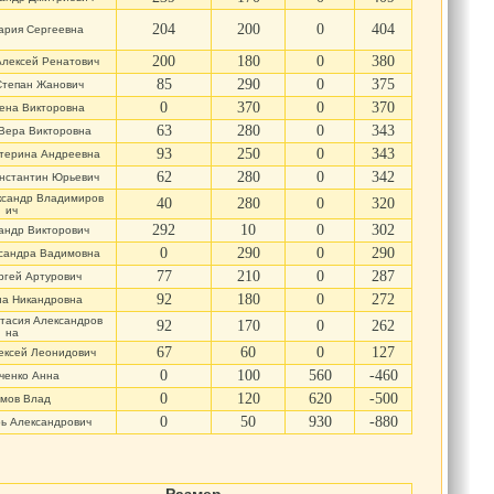
204
200
0
404
ария Сергеевна
200
180
0
380
Алексей Ренатович
85
290
0
375
Степан Жанович
0
370
0
370
ена Викторовна
63
280
0
343
Вера Викторовна
93
250
0
343
терина Андреевна
62
280
0
342
нстантин Юрьевич
ксандр Владимиров
40
280
0
320
ич
292
10
0
302
андр Викторович
0
290
0
290
сандра Вадимовна
77
210
0
287
ргей Артурович
92
180
0
272
на Никандровна
тасия Александров
92
170
0
262
на
67
60
0
127
ексей Леонидович
0
100
560
-460
ченко Анна
0
120
620
-500
мов Влад
0
50
930
-880
ь Александрович