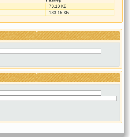
Размер
73.13 КБ
133.15 КБ