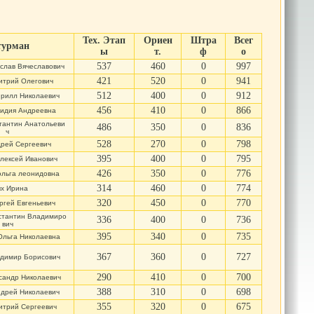
Тех. Этап
Ориен
Штра
Всег
урман
ы
т.
ф
о
537
460
0
997
слав Вячеславович
421
520
0
941
итрий Олегович
512
400
0
912
рилл Николаевич
456
410
0
866
идия Андреевна
тантин Анатольеви
486
350
0
836
ч
528
270
0
798
рей Сергеевич
395
400
0
795
лексей Иванович
426
350
0
776
ольга леонидовна
314
460
0
774
х Ирина
320
450
0
770
ргей Евгеньевич
стантин Владимиро
336
400
0
736
вич
395
340
0
735
Ольга Николаевна
367
360
0
727
димир Борисович
290
410
0
700
сандр Николаевич
388
310
0
698
дрей Николаевич
355
320
0
675
итрий Сергеевич