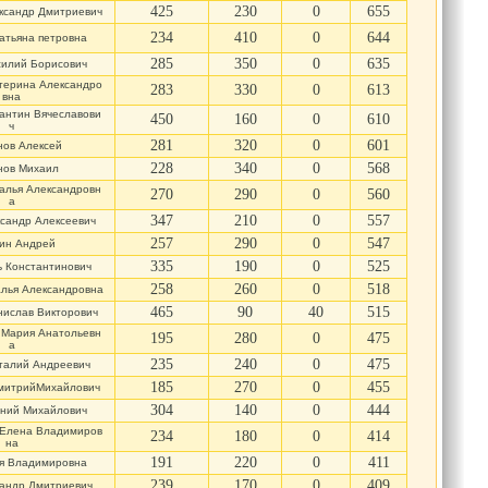
425
230
0
655
ксандр Дмитриевич
234
410
0
644
атьяна петровна
285
350
0
635
силий Борисович
терина Александро
283
330
0
613
вна
антин Вячеславови
450
160
0
610
ч
281
320
0
601
нов Алексей
228
340
0
568
нов Михаил
алья Александровн
270
290
0
560
а
347
210
0
557
сандр Алексеевич
257
290
0
547
ин Андрей
335
190
0
525
 Константинович
258
260
0
518
лья Александровна
465
90
40
515
ислав Викторович
 Мария Анатольевн
195
280
0
475
а
235
240
0
475
талий Андреевич
185
270
0
455
митрийМихайлович
304
140
0
444
ений Михайлович
 Елена Владимиров
234
180
0
414
на
191
220
0
411
я Владимировна
239
170
0
409
андр Дмитриевич