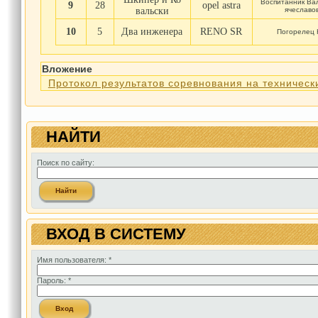
Воспитанник Ва
9
28
opel astra
вальски
ячеславо
10
5
Два инженера
RENO SR
Погорелец
Вложение
Протокол результатов соревнования на техническ
НАЙТИ
Поиск по сайту:
ВХОД В СИСТЕМУ
Имя пользователя:
*
Пароль:
*