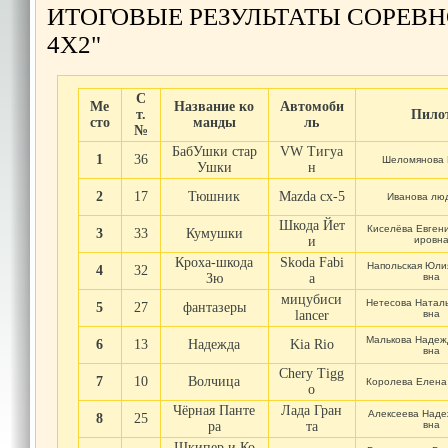
ИТОГОВЫЕ РЕЗУЛЬТАТЫ СОРЕВ
4X2"
С
Ме
Название ко
Автомоби
т.
Пило
сто
манды
ль
№
БабУшки стар
VW Тигуа
1
36
Шеломянова 
Ушки
н
2
17
Тюшник
Mazda cx-5
Иванова лю
Шкода Йет
Киселёва Евген
3
33
Кумушки
и
ировн
Кроха-шкода
Skoda Fabi
Напольская Юли
4
32
Зю
a
вна
мицубиси
Нетесова Натал
5
27
фантазеры
lancer
вна
Малькова Надеж
6
13
Надежда
Kia Rio
вна
Chery Tigg
7
10
Волчица
Королева Елена
o
Чёрная Панте
Лада Гран
Алексеева Над
8
25
ра
та
вна
Шкипер и Ко