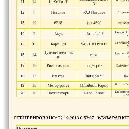
Барков А
11
13
ПоZиTиFF
3
12
7
Патриот
УАЗ Патриот
Устино
13
19
6218
уаз 469б
Игнато
Цвигун А
14
3
Вжух
Ваз 21214
л
Белински
15
6
Борт 178
УАЗ ПАТРИОТ
л
Путешественник
Цветков 
15
14
тагаз
и
17
18
Рома сахарок
паджерик
Гафияту
18
17
Иматра
mitsubishi
Kar
Кротов А
19
16
Мотор ревёт
Mitsubishi Pajero
Бачалдин
20
10
Пастилатори
Reno Duster
Але
СГЕНЕРИРОВАНО:
22.10.2018 0:53:07
WWW.PARKET
Вложение