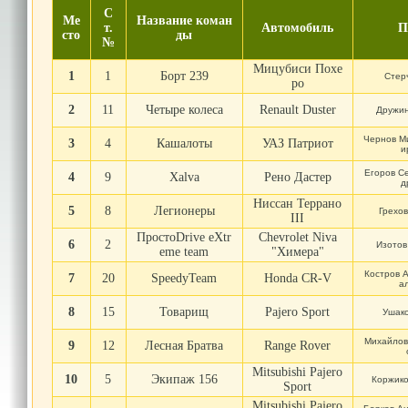
С
Ме
Название коман
т.
Автомобиль
П
сто
ды
№
Мицубиси Похе
1
1
Борт 239
Стер
ро
2
11
Четыре колеса
Renault Duster
Дружи
Чернов М
3
4
Кашалоты
УАЗ Патриот
и
Егоров С
4
9
Xalva
Рено Дастер
д
Ниссан Террано
5
8
Легионеры
Грехо
III
ПростоDrive eXtr
Chevrolet Niva
6
2
Изотов
eme team
"Химера"
Костров 
7
20
SpeedyTeam
Honda CR-V
а
8
15
Товарищ
Pajero Sport
Ушак
Михайлов
9
12
Лесная Братва
Range Rover
Mitsubishi Pajero
10
5
Экипаж 156
Коржик
Sport
Mitsubishi Pajero