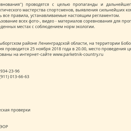
ревнования") проводятся с целью пропаганды и дальнейше
ктического мастерства спортсменов, выявления сильнейших ко
ь все правила, устанавливаемые настоящим регламентом.
зование всех фото-, видео - материалов соревнования для про
еденных местах с соблюдением норм экологии.
Выборгском районе Ленинградской области, на территории Бобоч
 проводится 25 ноября 2018 года в 20.00, место проведения 
ованы на интернет-сайте www.parketnik-country.ru
 934-23-96
911) 013-66-63
еская проверки
СЭОР