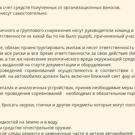
 счет средств полученных от организационных взносов.
 несут самостоятельно.
ичного и группового снаряжения несут руководители команд и 
етственности за какой бы то ни было ущерб, причиненный уч
, обязан проинструктировать экипаж и несет ответственность 
 все риски и все бремя ответственности за свои действия (б
, а так же нанесение экологического вреда окружающей среде
ь выданной на старте документации и оборудования.
роведения соревнований осуществляются в соответствии 
ий: на автомобилях должен быть включен ближний свет фар и
мангалах и аналогичных устройствах, приняв необходимые меры
оне проведения соревнований необходимо в обязательном по
 бросать окурки, спички и другие предметы которые могут пос
костей на землю и в воду.
м средстве огнестрельное оружие.
исле следы ремонта и замененные части и детали автомобилей