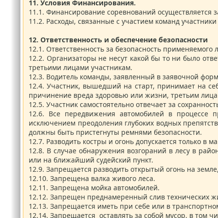
11.
Условия Финансирования.
11.1.
Финансирование соревнований осуществляется за
11.2.
Расходы, связанные с участием команд участники
12.
Ответственность и обеспечение безопасности
12.1.
Ответственность за безопасность применяемого л
12.2.
Организаторы не несут какой бы то ни было отв
третьими лицами участникам.
12.3.
Водитель команды, заявленный в заявочной форме
12.4.
Участник, вышедший на старт, принимает на себя
причинение вреда здоровью или жизни, третьим лицам
12.5.
Участник самостоятельно отвечает за сохранност
12.6.
Все передвижения автомобилей в процессе п
исключением преодоления глубоких водных препятств
должны быть пристегнуты ремнями безопасности.
12.7.
Разводить костры и огонь допускается только в 
12.8.
В случае обнаружения возгораний в лесу в рай
или на ближайший судейский пункт.
12.9.
Запрещается разводить открытый огонь на земле,
12.10.
Запрещена валка живого леса.
12.11.
Запрещена мойка автомобилей.
12.12.
Запрещен преднамеренный слив технических жид
12.13.
Запрещается иметь при себе или в транспортно
12.14.
Запрещается оставлять за собой мусор, в том ч