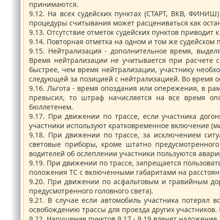
принимаются.
9.12.
На всех судейских пунктах (СТАРТ, ВКВ, ФИНИШ
процедуры считывания может расцениваться как остано
9.13.
Отсутствие отметок судейских пунктов приводит
9.14.
Повторная отметка на одном и том же судейском 
9.15.
Нейтрализация - дополнительное время, выдел
Время нейтрализации не учитывается при расчете с
быстрее, чем время нейтрализации, участнику необх
следующей за позицией с нейтрализацией. Во время о
9.16.
Льгота - время опоздания или опережения, в рам
превысил, то штраф начисляется на все время оп
бюллетенем.
9.17.
При движении по трассе, если участника дого
участники используют кратковременное включение (ми
9.18.
При движении по трассе, за исключением ситу
световые приборы, кроме штатно предусмотренного 
водителей об ослеплении участники пользуются авари
9.19.
При движении по трассе, запрещается пользоват
положения ТС с включенными габаритами на расстоян
9.20.
При движении по асфальтовым и гравийным до
предусмотренного головного света).
9.21.
В случае если автомобиль участника потерял 
освобождению трассы для проезда других участников.
9.22.
Нарушение пунктов 9.17 - 9.19 влечет наложени