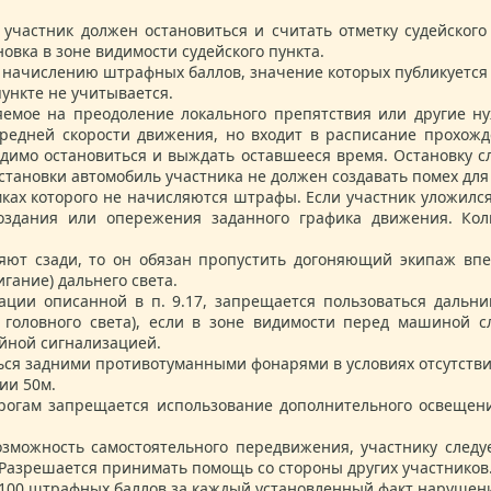
) участник должен остановиться и считать отметку судейског
вка в зоне видимости судейского пункта.
 к начислению штрафных баллов, значение которых публикуется
пункте не учитывается.
яемое на преодоление локального препятствия или другие 
редней скорости движения, но входит в расписание прохожде
одимо остановиться и выждать оставшееся время. Остановку с
становки автомобиль участника не должен создавать помех для
ках которого не начисляются штрафы. Если участник уложился
оздания или опережения заданного графика движения. Коли
няют сзади, то он обязан пропустить догоняющий экипаж вп
гание) дальнего света.
ации описанной в п. 9.17, запрещается пользоваться даль
головного света), если в зоне видимости перед машиной с
йной сигнализацией.
ься задними противотуманными фонарями в условиях отсутств
ии 50м.
рогам запрещается использование дополнительного освещен
возможность самостоятельного передвижения, участнику след
 Разрешается принимать помощь со стороны других участников
е 100 штрафных баллов за каждый установленный факт нарушен