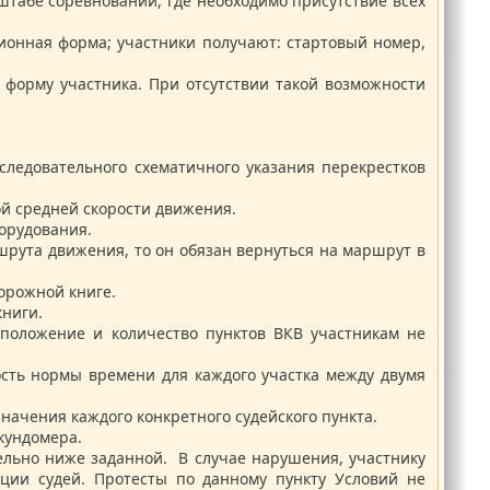
табе соревнований, где необходимо присутствие всех
ионная форма; участники получают: стартовый номер,
форму участника. При отсутствии такой возможности
следовательного схематичного указания перекрестков
ой средней скорости движения.
борудования.
шрута движения, то он обязан вернуться на маршрут в
орожной книге.
книги.
сположение и количество пунктов ВКВ участникам не
сть нормы времени для каждого участка между двумя
ачения каждого конкретного судейского пункта.
кундомера.
ельно ниже заданной. В случае нарушения, участнику
ции судей. Протесты по данному пункту Условий не