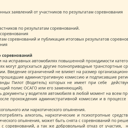
нных заявлений от участников по результатам соревнования
стников по результатам соревнований.
 соревнования
там соревнований и публикация итоговых результатов соревно
ания
о соревнований
ки на исправных автомобилях повышенной проходимости катег
х могут допускаться другие полноприводные транспортные сре
ции. Введение ограничений не влияет на размер организацион
ы, прошедшие административную комиссию и подписавшие рег
анды Пилот (Водитель) которых не имеет при себе действу
ующий полис ОСАГО или его заменяющий).
ь документы у водителя автомобиля в любой момент на всем п
после прохождения административной комиссии и в процессе
когольного или наркотического опьянения.
потреблять алкоголь, наркотические и психотропные средств
тического опьянения, может быть снята с соревнований по реш
ы с соревнований, а так же добровольный отказ от участия, 