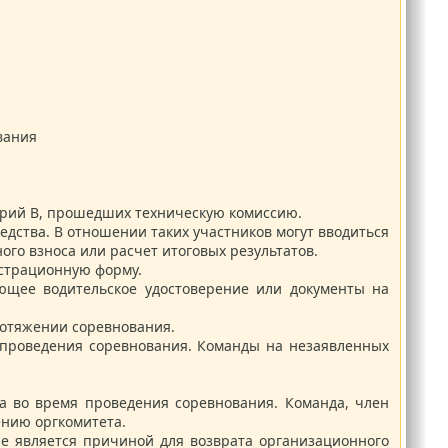
вания
орий B, прошедших техническую комиссию.
дства. В отношении таких участников могут вводиться
ного взноса или расчет итоговых результатов.
истрационную форму.
ющее водительское удостоверение или документы на
ротяжении соревнования.
 проведения соревнования. Команды на незаявленных
а во время проведения соревнования. Команда, член
ению оргкомитета.
не является причиной для возврата организационного