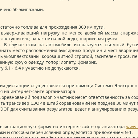
ичено 50 экипажами.
статочно топлива для прохождения 300 км пути.
, выдерживающий нагрузку не менее двойной массы снаряж
 огнетушитель; запас питьевой воды; шариковая ручка.
 В случае если на автомобиле используется съемный букс
знать место расположения буксирных проушин и мест вворачи
ь укомплектованы: корозащитной стропой, гасителем троса, пе
енную сухую одежду, топор; лопату, фонарик.
 6.1 - 6.4 к участию не допускаются.
ия дистанции осуществляется при помощи Системы Электронно
я на интернет-сайте организатора
оревнований под залог. Участник несет ответственность за со
ть трансивер СЭОР в штаб соревнований не позднее 30 минут
ОР для считывания результатов, ведет к аннулированию резул
регистрационную форму на интернет-сайте организатора
www.
сроки и способы перечисления определяется приложением №1.