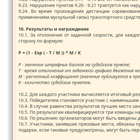
9.23.
Нарушение пунктов 9.20 - 9.21 трактуется как на
9.24.
Во время прохождения дистанции соревновани
применением мускульной силы) транспортного средств
10.
Результаты и награждение
10.1.
За отклонение от заданной скорости, для кажд
сторону по формуле:
P = (1 - Exp ( - T / M )) * M / K
P - значение штрафных баллов на судейском пункте;
T - время отклонения от заданного графика движения на
M - расчетный коэффициент (значение публикуется в п
K - количество судейских пунктов.
10.2.
Для каждого участника вычисляется итоговый резу
10.3.
Победителем становится участник с наименьшим 
10.4.
В случае равенства результатов лучшее место за
10.5.
По результатам квалифицируются три команды на
10.6.
По решению организаторов могут быть введены 
10.7.
Участники, занявшие призовые места, обязаны п
подарки, если таковые предусмотрены, могут быть пе