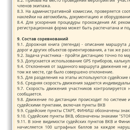
8.2.
Прибыв на место проведения мероприятия участн
членов экипажа.
8.3.
На административной комиссии, проверяется соо
наклейки на автомобиль, документацию и оборудовани
8.4.
Для ускорения процедуры прохождения АК рекоме
регистрационная форма может быть распечатана и по
9.
Состав соревнований
9.1.
Дорожная книга (легенда) - описание маршрута 
дорог и других объектов ориентирования, а так же р
9.2.
Задача участника - пройти дистанцию точно по м
9.3.
Допускается использование GPS приборов, калькул
9.4.
Отклонения от заданного маршрута движения не д
том же месте, где было совершено отклонение.
9.5.
Для разделения на этапы используются судейские 
9.6.
Средняя скорость движения задается индивидуаль
9.7.
Скорость движения участников контролируется 
сообщается.
9.8.
Движение по дистанции происходит по системе и
судейскими пунктами, включая пункты ВКВ
9.9.
Судейские пункты СТАРТ, ФИНИШ обозначены знако
9.10.
Судейские пункты ВКВ, обозначены знаками "STO
9.11.
В зоне видимости судейских пунктов ВКВ и Фин
начисляется 100 штрафных баллов за каждое наруш