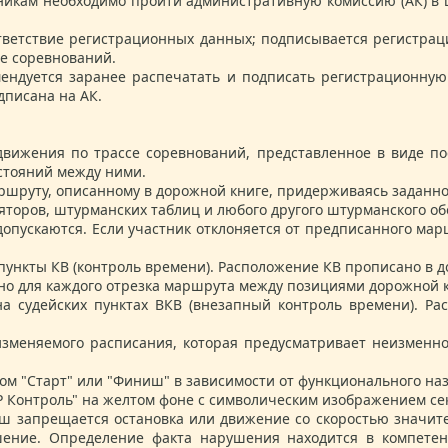
икам необходимо пройти административную комиссию (АК) в ш
тветствие регистрационных данных; подписывается регистрац
е соревнований.
ндуется заранее распечатать и подписать регистрационную 
дписана на АК.
движения по трассе соревнований, представленное в виде по
асстояний между ними.
аршруту, описанному в дорожной книге, придерживаясь заданн
яторов, штурманских таблиц и любого другого штурманского о
опускаются. Если участник отклоняется от предписанного мар
пункты КВ (контроль времени). Расположение КВ прописано в д
но для каждого отрезка маршрута между позициями дорожной 
на судейских пунктах ВКВ (внезапный контроль времени). Ра
зменяемого расписания, которая предусматривает неизменно
м "Старт" или "Финиш" в зависимости от функционального назн
P Контроль" на желтом фоне с символическим изображением се
иш запрещается остановка или движение со скоростью значит
ение. Определение факта нарушения находится в компетен