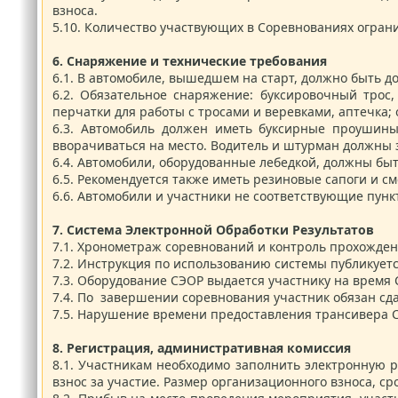
взноса.
5.10.
Количество участвующих в Соревнованиях огран
6.
Снаряжение и технические требования
6.1.
В автомобиле, вышедшем на старт, должно быть до
6.2.
Обязательное снаряжение: буксировочный трос
перчатки для работы с тросами и веревками, аптечка;
6.3.
Автомобиль должен иметь буксирные проушины.
вворачиваться на место. Водитель и штурман должны 
6.4.
Автомобили, оборудованные лебедкой, должны быт
6.5.
Рекомендуется также иметь резиновые сапоги и см
6.6.
Автомобили и участники не соответствующие пункту
7.
Система Электронной Обработки Результатов
7.1.
Хронометраж соревнований и контроль прохожден
7.2.
Инструкция по использованию системы публикуетс
7.3.
Оборудование СЭОР выдается участнику на время С
7.4.
По завершении соревнования участник обязан сда
7.5.
Нарушение времени предоставления трансивера СЭ
8.
Регистрация, административная комиссия
8.1.
Участникам необходимо заполнить электронную 
взнос за участие. Размер организационного взноса, 