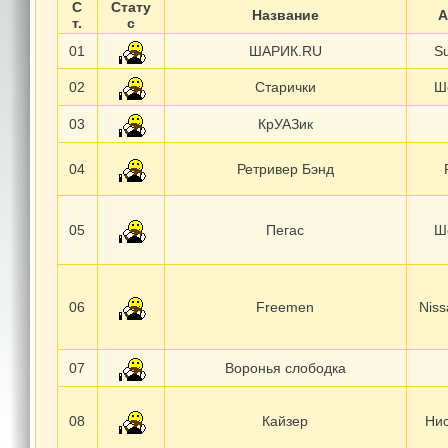
С
Стату
Название
А
т.
с
01
ШАРИК.RU
Su
02
Старички
Ш
03
КрУАЗик
04
Ретривер Бэнд
05
Пегас
Ш
06
Freemen
Nis
07
Воронья слободка
08
Кайзер
Нис