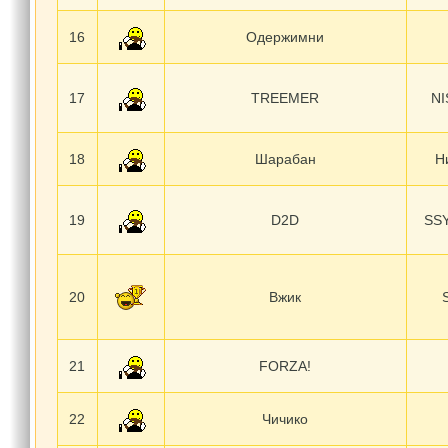
16
Одержимни
17
TREEMER
NI
18
Шарабан
Н
19
D2D
SSY
20
Вжик
21
FORZA!
22
Чичико