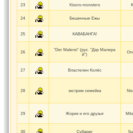
23
Kisors-monsters
24
Бешенные Ежы
25
КАВАБАНГА!
"Der Malerei" (рус. "Дэр Малера
26
Оп
й")
27
Властелин Колёс
28
экстрим семейка
Nis
29
Жорик и его друзья
Mit
30
Субарег
Su