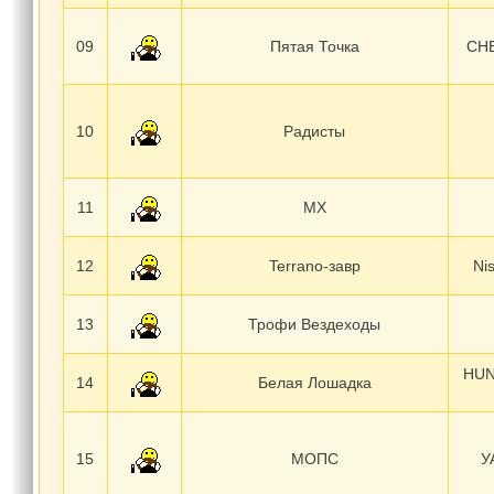
09
Пятая Точка
CH
10
Радисты
11
МХ
12
Terrano-завр
Ni
13
Трофи Вездеходы
HUN
14
Белая Лошадка
15
МОПС
У