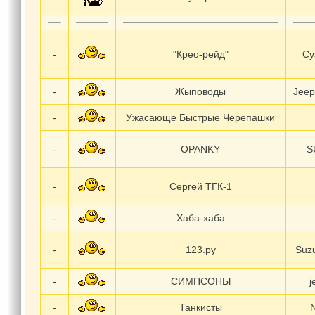
-
"Крео-рейд"
Су
-
Жыповоды
Jeep
-
Ужасающе Быстрые Черепашки
-
OPANKY
S
-
Сергей ТГК-1
-
Хаба-хаба
-
123.ру
Suzu
-
СИМПСОНЫ
j
-
Танкисты
N