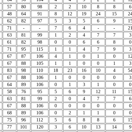
57
80
98
2
2
10
8
8
6
48
64
91
8
12
19
24
15
2
62
82
97
5
3
5
6
9
1
71
-
-
7
6
4
-
-
2
63
81
99
1
2
4
7
7
3
61
82
98
0
0
6
6
8
0
71
95
115
1
1
4
7
9
3
67
87
106
4
1
0
1
0
1
67
88
105
1
1
0
0
1
3
83
98
110
18
23
16
10
4
5
67
88
106
1
0
0
0
0
3
64
89
106
0
1
3
1
0
0
58
76
95
5
6
9
12
11
1
63
81
99
2
0
4
7
7
6
67
88
106
0
0
0
0
0
0
68
89
106
0
2
1
1
0
0
75
96
112
5
6
8
8
6
1
77
101
120
3
6
10
13
14
9