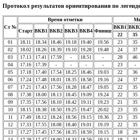
Протокол результатов ориентирования по легенд
Время отметки
Ми
Ст №
ВКВ1
ВКВ
Старт
ВКВ1
ВКВ2
ВКВ3
ВКВ4
Финиш
22
35
01
18.11
18.34
18.46
19.18
19.40
19.56
23
35
02
18.02
18.26
18.39
19.10
19.28
19.48
24
37
03
17.13
17.41
17.59
-
18.51
-
28
46
04
17.16
17.39
-
-
-
-
23
-
05
17.18
17.40
17.54
18.25
18.46
19.03
22
36
06
17.24
17.48
18.01
18.35
18.58
19.16
24
37
07
17.21
17.43
17.56
18.28
18.47
19.05
22
35
08
17.38
18.00
18.13
18.45
19.09
19.24
22
35
09
17.35
17.56
18.10
18.42
19.11
19.23
21
35
10
18.15
18.38
18.50
19.25
19.47
20.02
23
35
11
17.49
18.12
18.24
18.56
19.15
19.36
23
35
12
17.33
17.55
18.08
18.40
19.01
19.19
22
35
13
17.27
17.45
17.56
18.35
18.59
19.15
18
29
14
17.29
17.47
18.00
18.33
18.59
19.13
18
31