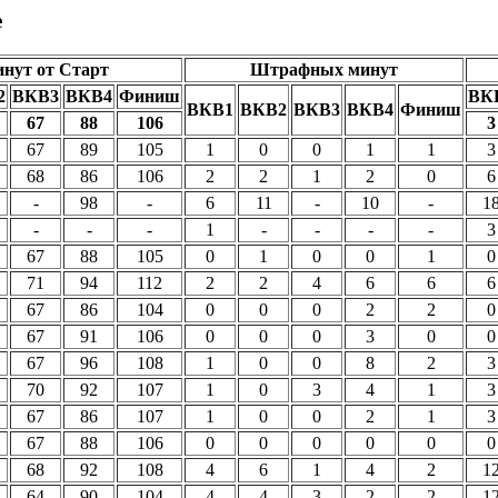
е
нут от Старт
Штрафных минут
2
ВКВ3
ВКВ4
Финиш
ВК
ВКВ1
ВКВ2
ВКВ3
ВКВ4
Финиш
67
88
106
3
67
89
105
1
0
0
1
1
3
68
86
106
2
2
1
2
0
6
-
98
-
6
11
-
10
-
1
-
-
-
1
-
-
-
-
3
67
88
105
0
1
0
0
1
0
71
94
112
2
2
4
6
6
6
67
86
104
0
0
0
2
2
0
67
91
106
0
0
0
3
0
0
67
96
108
1
0
0
8
2
3
70
92
107
1
0
3
4
1
3
67
86
107
1
0
0
2
1
3
67
88
106
0
0
0
0
0
0
68
92
108
4
6
1
4
2
1
64
90
104
4
4
3
2
2
1