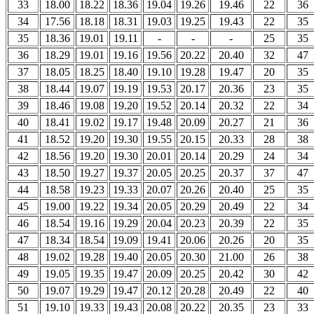
33
18.00
18.22
18.36
19.04
19.26
19.46
22
36
34
17.56
18.18
18.31
19.03
19.25
19.43
22
35
35
18.36
19.01
19.11
-
-
-
25
35
36
18.29
19.01
19.16
19.56
20.22
20.40
32
47
37
18.05
18.25
18.40
19.10
19.28
19.47
20
35
38
18.44
19.07
19.19
19.53
20.17
20.36
23
35
39
18.46
19.08
19.20
19.52
20.14
20.32
22
34
40
18.41
19.02
19.17
19.48
20.09
20.27
21
36
41
18.52
19.20
19.30
19.55
20.15
20.33
28
38
42
18.56
19.20
19.30
20.01
20.14
20.29
24
34
43
18.50
19.27
19.37
20.05
20.25
20.37
37
47
44
18.58
19.23
19.33
20.07
20.26
20.40
25
35
45
19.00
19.22
19.34
20.05
20.29
20.49
22
34
46
18.54
19.16
19.29
20.04
20.23
20.39
22
35
47
18.34
18.54
19.09
19.41
20.06
20.26
20
35
48
19.02
19.28
19.40
20.05
20.30
21.00
26
38
49
19.05
19.35
19.47
20.09
20.25
20.42
30
42
50
19.07
19.29
19.47
20.12
20.28
20.49
22
40
51
19.10
19.33
19.43
20.08
20.22
20.35
23
33