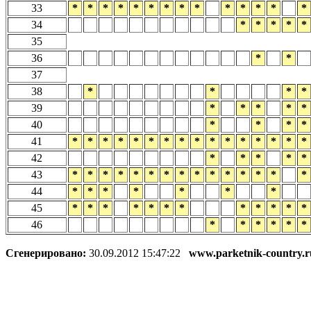
33
*
*
*
*
*
*
*
*
*
*
*
*
*
*
34
*
*
*
*
*
35
36
*
*
37
38
*
*
*
*
39
*
*
*
*
*
40
*
*
*
*
41
*
*
*
*
*
*
*
*
*
*
*
*
*
*
*
*
42
*
*
*
*
*
43
*
*
*
*
*
*
*
*
*
*
*
*
*
*
*
44
*
*
*
*
*
*
*
45
*
*
*
*
*
*
*
*
*
*
*
*
46
*
*
*
*
*
*
Сгенерировано:
30.09.2012 15:47:22
www.parketnik-country.r