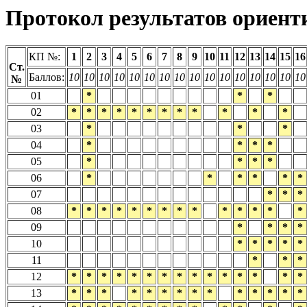
Протокол результатов ориент
КП №:
1
2
3
4
5
6
7
8
9
10
11
12
13
14
15
16
Ст.
Баллов:
10
10
10
10
10
10
10
10
10
10
10
10
10
10
10
10
№
01
*
*
*
02
*
*
*
*
*
*
*
*
*
*
*
*
03
*
*
*
04
*
*
*
*
05
*
*
*
*
06
*
*
*
*
*
*
07
*
*
*
08
*
*
*
*
*
*
*
*
*
*
*
*
*
*
09
*
*
*
*
10
*
*
*
*
*
11
*
*
*
12
*
*
*
*
*
*
*
*
*
*
*
*
*
*
*
13
*
*
*
*
*
*
*
*
*
*
*
*
*
*